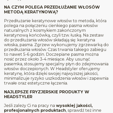
NA CZYM POLEGA PRZEDŁUŻANIE WŁOSÓW
METODĄ KERATYNOWĄ?
Przedłużanie keratynowe włosów to metoda, która
polega na połączeniu cienkiego pasma włosów
naturalnych z kosmykiem zakończonym
keratynową końcówką, czyli tzw. łuską. Na zestaw
do przedłużania włosów składają się: keratyna
włoska, pasma. Zgrzew wykonujemy zgrzewarką do
przedłużania włosów. Czas trwania takiego zabiegu
to nawet 5-6 godzin. Doczepiane pasma można
nosić przez około 3-4 miesiące. Aby usunąć
pasemka, stosujemy specjalny płyn do zdejmowania
włosów doczepionych. W Headstyler oferujemy
keratynę, która dzięki swojej najwyższej jakości,
minimalizuje ryzyko uszkodzenia włosów i zapewnia
trwałe oraz estetyczne łączenia.
NAJLEPSZE FRYZJERSKIE PRODUKTY W
HEADSTYLER
Jeśli zależy Ci na pracy na
wysokiej jakości,
profesjonalnych produktach
, sprawdź też inne