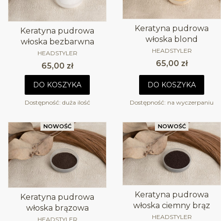
Keratyna pudrowa
Keratyna pudrowa
włoska blond
włoska bezbarwna
PRODUCENT
HEADSTYLER
PRODUCENT
HEADSTYLER
Cena
65,00 zł
Cena
65,00 zł
DO KOSZYKA
DO KOSZYKA
Dostępność:
duża ilość
Dostępność:
na wyczerpaniu
NOWOŚĆ
NOWOŚĆ
Keratyna pudrowa
Keratyna pudrowa
włoska ciemny brąz
włoska brązowa
PRODUCENT
HEADSTYLER
PRODUCENT
HEADSTYLER