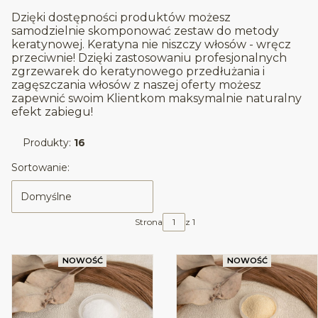
Dzięki dostępności produktów możesz
samodzielnie skomponować zestaw do metody
keratynowej. Keratyna nie niszczy włosów - wręcz
przeciwnie! Dzięki zastosowaniu profesjonalnych
zgrzewarek do keratynowego przedłużania i
zagęszczania włosów z naszej oferty możesz
zapewnić swoim Klientkom maksymalnie naturalny
efekt zabiegu!
Produkty:
16
Lista produktów
Sortowanie:
Domyślne
Strona
z 1
NOWOŚĆ
NOWOŚĆ