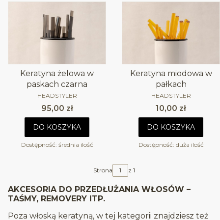
Keratyna żelowa w
Keratyna miodowa w
paskach czarna
pałkach
PRODUCENT
PRODUCENT
HEADSTYLER
HEADSTYLER
Cena
Cena
95,00 zł
10,00 zł
DO KOSZYKA
DO KOSZYKA
Dostępność:
średnia ilość
Dostępność:
duża ilość
Strona
z 1
AKCESORIA DO PRZEDŁUŻANIA WŁOSÓW –
TAŚMY, REMOVERY ITP.
Poza włoską keratyną, w tej kategorii znajdziesz też