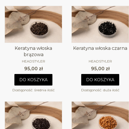
Keratyna włoska
Keratyna włoska czarna
brązowa
PRODUCENT
PRODUCENT
HEADSTYLER
HEADSTYLER
Cena
Cena
95,00 zł
95,00 zł
DO KOSZYKA
DO KOSZYKA
Dostępność:
średnia ilość
Dostępność:
duża ilość