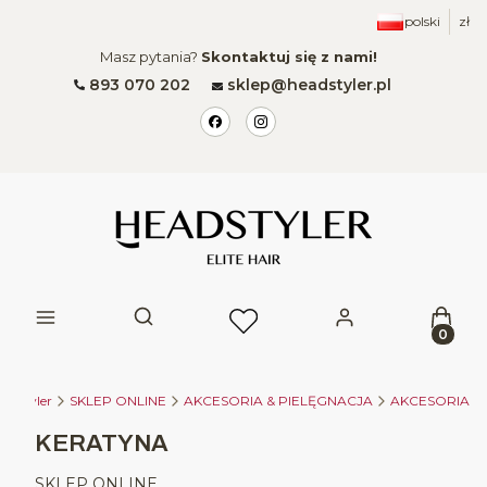
polski
zł
Masz pytania?
Skontaktuj się z nami!
893 070 202
sklep@headstyler.pl
Produk
Otwórz wyszukiwarkę
adstyler
SKLEP ONLINE
AKCESORIA & PIELĘGNACJA
AKCESORIA
KERATYNA
SKLEP ONLINE