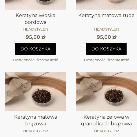
Keratyna włoska
Keratyna matowa ruda
bordowa
PRODUCENT
PRODUCENT
HEADSTYLER
HEADSTYLER
Cena
Cena
95,00 zł
95,00 zł
DO KOSZYKA
DO KOSZYKA
Dostępność:
średnia ilość
Dostępność:
średnia ilość
Keratyna matowa
Keratyna żelowa w
brązowa
granulkach brązowa
PRODUCENT
PRODUCENT
HEADSTYLER
HEADSTYLER