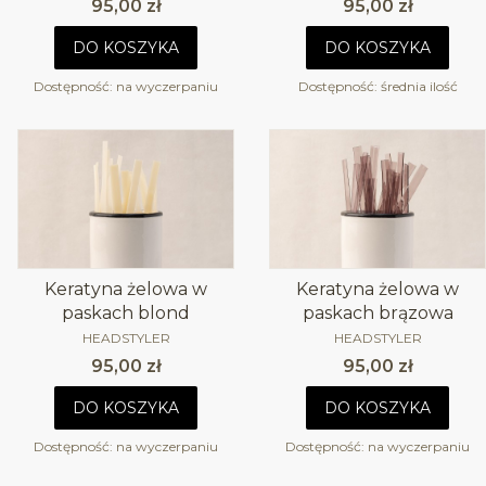
Cena
Cena
95,00 zł
95,00 zł
DO KOSZYKA
DO KOSZYKA
Dostępność:
na wyczerpaniu
Dostępność:
średnia ilość
Keratyna żelowa w
Keratyna żelowa w
paskach blond
paskach brązowa
PRODUCENT
PRODUCENT
HEADSTYLER
HEADSTYLER
Cena
Cena
95,00 zł
95,00 zł
DO KOSZYKA
DO KOSZYKA
Dostępność:
na wyczerpaniu
Dostępność:
na wyczerpaniu