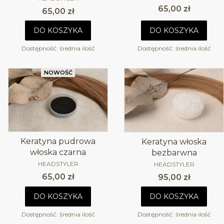
Cena
65,00 zł
Cena
65,00 zł
DO KOSZYKA
DO KOSZYKA
Dostępność:
średnia ilość
Dostępność:
średnia ilość
NOWOŚĆ
Keratyna pudrowa
Keratyna włoska
włoska czarna
bezbarwna
PRODUCENT
PRODUCENT
HEADSTYLER
HEADSTYLER
Cena
Cena
65,00 zł
95,00 zł
DO KOSZYKA
DO KOSZYKA
Dostępność:
średnia ilość
Dostępność:
średnia ilość