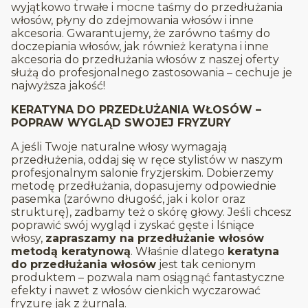
wyjątkowo trwałe i mocne taśmy do przedłużania
włosów, płyny do zdejmowania włosów i inne
akcesoria. Gwarantujemy, że zarówno taśmy do
doczepiania włosów, jak również keratyna i inne
akcesoria do przedłużania włosów z naszej oferty
służą do profesjonalnego zastosowania – cechuje je
najwyższa jakość!
KERATYNA DO PRZEDŁUŻANIA WŁOSÓW –
POPRAW WYGLĄD SWOJEJ FRYZURY
A jeśli Twoje naturalne włosy wymagają
przedłużenia, oddaj się w ręce stylistów w naszym
profesjonalnym salonie fryzjerskim. Dobierzemy
metodę przedłużania, dopasujemy odpowiednie
pasemka (zarówno długość, jak i kolor oraz
strukturę), zadbamy też o skórę głowy. Jeśli chcesz
poprawić swój wygląd i zyskać gęste i lśniące
włosy,
zapraszamy na przedłużanie włosów
metodą keratynową
. Właśnie dlatego
keratyna
do przedłużania włosów
jest tak cenionym
produktem – pozwala nam osiągnąć fantastyczne
efekty i nawet z włosów cienkich wyczarować
fryzurę jak z żurnala.