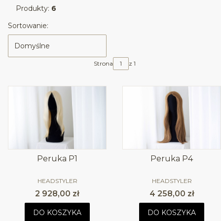
Produkty:
6
Lista produktów
Sortowanie:
Domyślne
Strona
z 1
Peruka P1
Peruka P4
PRODUCENT
PRODUCENT
HEADSTYLER
HEADSTYLER
Cena
Cena
2 928,00 zł
4 258,00 zł
DO KOSZYKA
DO KOSZYKA