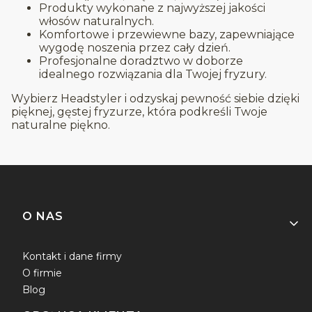
Produkty wykonane z najwyższej jakości
włosów naturalnych.
Komfortowe i przewiewne bazy, zapewniające
wygodę noszenia przez cały dzień.
Profesjonalne doradztwo w doborze
idealnego rozwiązania dla Twojej fryzury.
Wybierz Headstyler i odzyskaj pewność siebie dzięki
pięknej, gęstej fryzurze, która podkreśli Twoje
naturalne piękno.
Linki w stopce
O NAS
Kontakt i dane firmy
O firmie
Blog