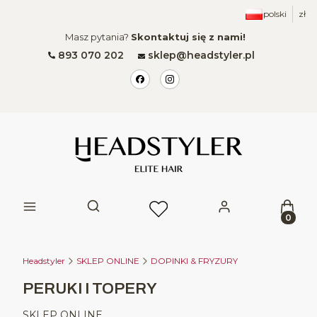
polski
zł
Masz pytania?
Skontaktuj się z nami!
893 070 202
sklep@headstyler.pl
Produk
Otwórz wyszukiwarkę
Headstyler
SKLEP ONLINE
DOPINKI & FRYZURY
PERUKI I TOPERY
SKLEP ONLINE