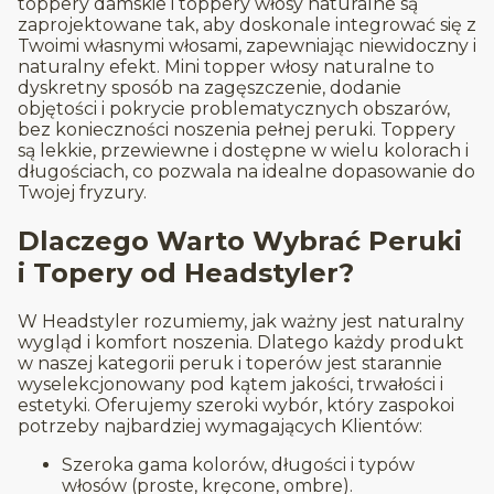
toppery damskie i toppery włosy naturalne są
zaprojektowane tak, aby doskonale integrować się z
Twoimi własnymi włosami, zapewniając niewidoczny i
naturalny efekt. Mini topper włosy naturalne to
dyskretny sposób na zagęszczenie, dodanie
objętości i pokrycie problematycznych obszarów,
bez konieczności noszenia pełnej peruki. Toppery
są lekkie, przewiewne i dostępne w wielu kolorach i
długościach, co pozwala na idealne dopasowanie do
Twojej fryzury.
Dlaczego Warto Wybrać Peruki
i Topery od Headstyler?
W Headstyler rozumiemy, jak ważny jest naturalny
wygląd i komfort noszenia. Dlatego każdy produkt
w naszej kategorii peruk i toperów jest starannie
wyselekcjonowany pod kątem jakości, trwałości i
estetyki. Oferujemy szeroki wybór, który zaspokoi
potrzeby najbardziej wymagających Klientów:
Szeroka gama kolorów, długości i typów
włosów (proste, kręcone, ombre).