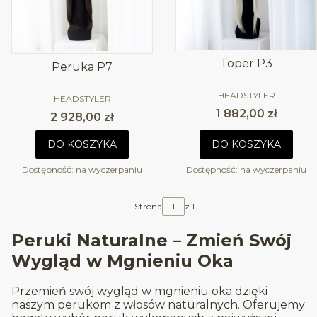
Toper P3
Peruka P7
PRODUCENT
HEADSTYLER
PRODUCENT
HEADSTYLER
Cena
1 882,00 zł
Cena
2 928,00 zł
DO KOSZYKA
DO KOSZYKA
Dostępność:
na wyczerpaniu
Dostępność:
na wyczerpaniu
Strona
z 1
Peruki Naturalne – Zmień Swój
Wygląd w Mgnieniu Oka
Przemień swój wygląd w mgnieniu oka dzięki
naszym perukom z włosów naturalnych. Oferujemy