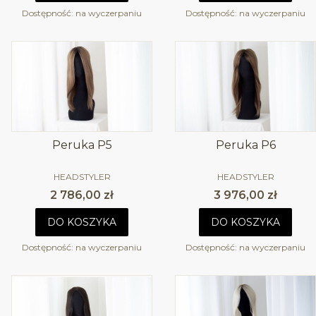
Dostępność:
na wyczerpaniu
Dostępność:
na wyczerpaniu
Peruka P5
Peruka P6
PRODUCENT
PRODUCENT
HEADSTYLER
HEADSTYLER
Cena
Cena
2 786,00 zł
3 976,00 zł
DO KOSZYKA
DO KOSZYKA
Dostępność:
na wyczerpaniu
Dostępność:
na wyczerpaniu