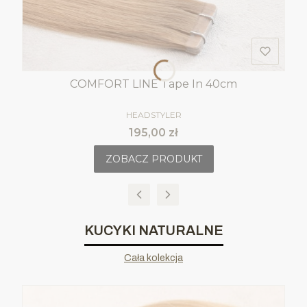
COMFORT LINE Tape In 40cm
PRODUCENT
HEADSTYLER
Cena
195,00 zł
ZOBACZ PRODUKT
KUCYKI NATURALNE
Cała kolekcja