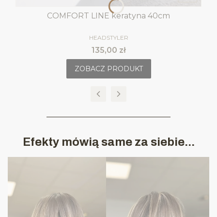
COMFORT LINE keratyna 40cm
PRODUCENT
HEADSTYLER
Cena
135,00 zł
ZOBACZ PRODUKT
________________________________
Efekty mówią same za siebie...