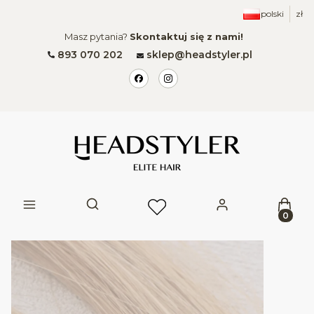
polski
zł
Masz pytania?
Skontaktuj się z nami!
893 070 202
sklep@headstyler.pl
Produk
Otwórz wyszukiwarkę