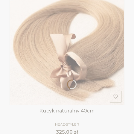
Kucyk naturalny 40cm
PRODUCENT
HEADSTYLER
Cena
325,00 zł