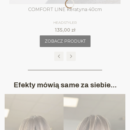
COMFORT LINE keratyna 40cm
PRODUCENT
HEADSTYLER
Cena
135,00 zł
ZOBACZ PRODUKT
________________________________
Efekty mówią same za siebie...