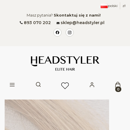
polski
zł
Masz pytania?
Skontaktuj się z nami!
893 070 202
sklep@headstyler.pl
Produk
Otwórz wyszukiwarkę