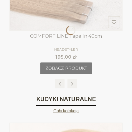
COMFORT LINE Tape In 40cm
PRODUCENT
HEADSTYLER
Cena
195,00 zł
ZOBACZ PRODUKT
KUCYKI NATURALNE
Cała kolekcja