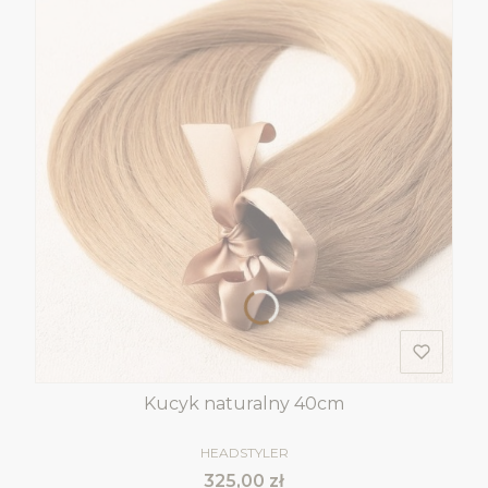
Kucyk naturalny 40cm
PRODUCENT
HEADSTYLER
Cena
325,00 zł