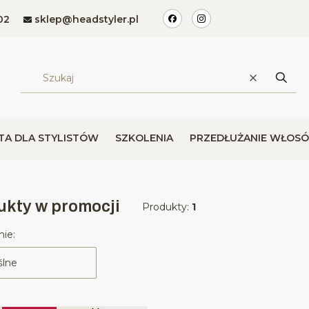
02
sklep@headstyler.pl
Wyczyść
Szuka
TA DLA STYLISTÓW
SZKOLENIA
PRZEDŁUŻANIE WŁOS
ukty w promocji
Produkty:
1
 produktów
ie:
lne