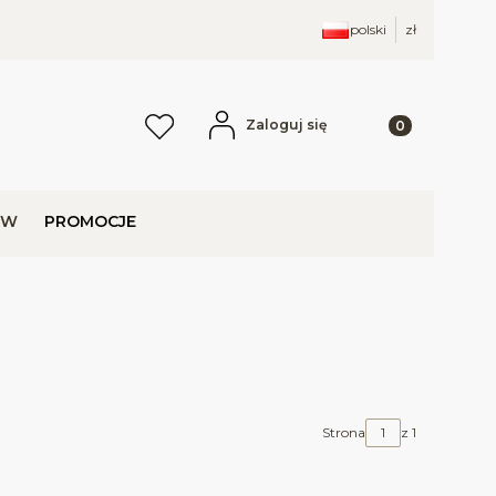
polski
zł
Produkty w kos
Zaloguj się
Ulubione
j
ÓW
PROMOCJE
Strona
z 1