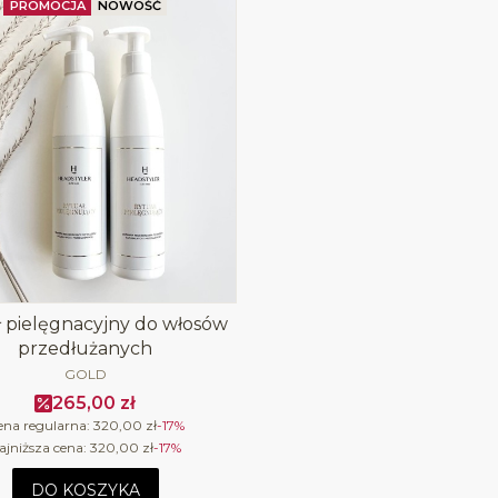
PROMOCJA
NOWOŚĆ
 pielęgnacyjny do włosów
przedłużanych
PRODUCENT
GOLD
Cena promocyjna
265,00 zł
ena regularna:
320,00 zł
-17%
ajniższa cena:
320,00 zł
-17%
DO KOSZYKA