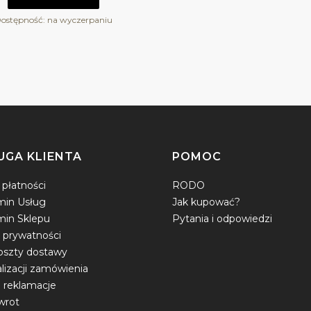
ostępność:
na wyczerpaniu
UGA KLIENTA
POMOC
płatności
RODO
min Usług
Jak kupować?
in Sklepu
Pytania i odpowiedzi
a prywatności
koszty dostawy
alizacji zamówienia
i reklamacje
wrot