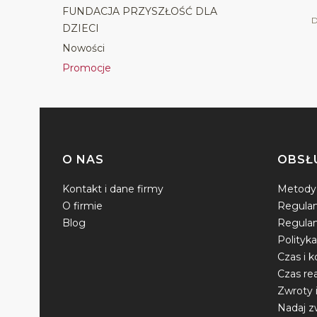
FUNDACJA PRZYSZŁOŚĆ DLA
D
DZIECI
Nowości
Promocje
Koniec menu
O NAS
OBSŁ
Linki w stopce
Kontakt i dane firmy
Metody 
O firmie
Regula
Blog
Regulam
Polityk
Czas i 
Czas re
Zwroty 
Nadaj z