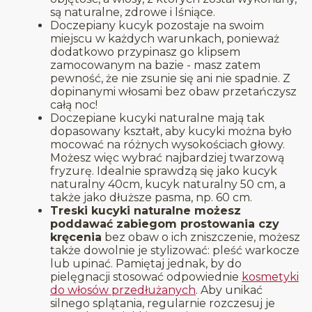
są naturalne, zdrowe i lśniące.
Doczepiany kucyk pozostaje na swoim
miejscu w każdych warunkach, ponieważ
dodatkowo przypinasz go klipsem
zamocowanym na bazie - masz zatem
pewność, że nie zsunie się ani nie spadnie. Z
dopinanymi włosami bez obaw przetańczysz
całą noc!
Doczepiane kucyki naturalne mają tak
dopasowany kształt, aby kucyki można było
mocować na różnych wysokościach głowy.
Możesz więc wybrać najbardziej twarzową
fryzurę. Idealnie sprawdzą się jako kucyk
naturalny 40cm, kucyk naturalny 50 cm, a
także jako dłuższe pasma, np. 60 cm.
Treski kucyki naturalne możesz
poddawać zabiegom prostowania czy
kręcenia
bez obaw o ich zniszczenie, możesz
także dowolnie je stylizować: pleść warkocze
lub upinać. Pamiętaj jednak, by do
pielęgnacji stosować odpowiednie
kosmetyki
do włosów przedłużanych
. Aby unikać
silnego splątania, regularnie rozczesuj je