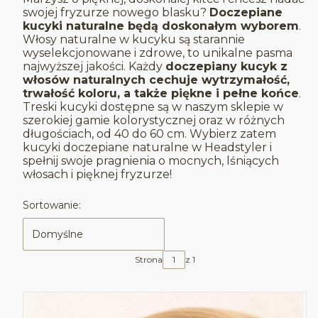
swojej fryzurze nowego blasku?
Doczepiane
kucyki naturalne będą doskonałym wyborem
.
Włosy naturalne w kucyku są starannie
wyselekcjonowane i zdrowe, to unikalne pasma
najwyższej jakości. Każdy
doczepiany kucyk z
włosów naturalnych cechuje wytrzymałość,
trwałość koloru, a także piękne i pełne końce
.
Treski kucyki dostępne są w naszym sklepie w
szerokiej gamie kolorystycznej oraz w różnych
długościach, od 40 do 60 cm. Wybierz zatem
kucyki doczepiane naturalne w Headstyler i
spełnij swoje pragnienia o mocnych, lśniących
włosach i pięknej fryzurze!
Lista produktów
Sortowanie:
Domyślne
Strona
z 1