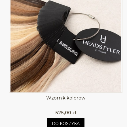
Wzornik kolorów
Cena
525,00 zł
DO KOSZYKA