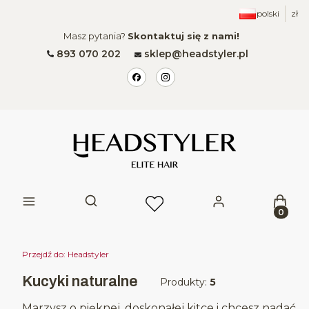
polski
zł
Masz pytania?
Skontaktuj się z nami!
893 070 202
sklep@headstyler.pl
Produk
Otwórz wyszukiwarkę
Przejdź do:
Headstyler
Kucyki naturalne
Produkty:
5
Marzysz o pięknej, doskonałej kitce i chcesz nadać