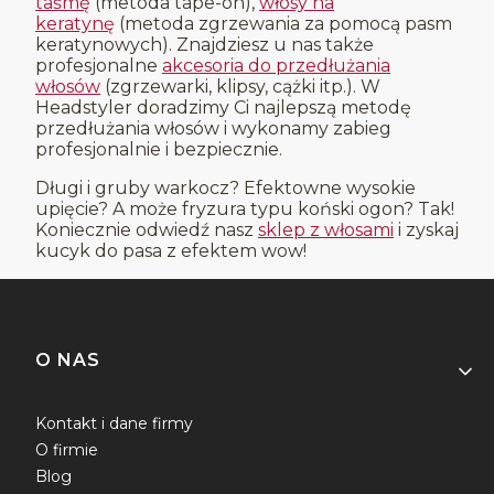
taśmę
(metoda tape-on),
włosy na
keratynę
(metoda zgrzewania za pomocą pasm
keratynowych). Znajdziesz u nas także
profesjonalne
akcesoria do przedłużania
włosów
(zgrzewarki, klipsy, cążki itp.). W
Headstyler doradzimy Ci najlepszą metodę
przedłużania włosów i wykonamy zabieg
profesjonalnie i bezpiecznie.
Długi i gruby warkocz? Efektowne wysokie
upięcie? A może fryzura typu koński ogon? Tak!
Koniecznie odwiedź nasz
sklep z włosami
i zyskaj
kucyk do pasa z efektem wow!
Linki w stopce
O NAS
Kontakt i dane firmy
O firmie
Blog