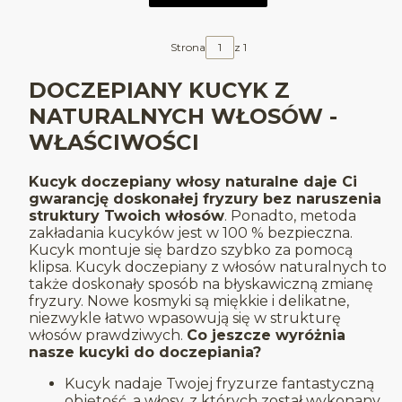
Strona
z 1
DOCZEPIANY KUCYK Z
NATURALNYCH WŁOSÓW -
WŁAŚCIWOŚCI
Kucyk doczepiany włosy naturalne daje Ci
gwarancję doskonałej fryzury bez naruszenia
struktury Twoich włosów
. Ponadto, metoda
zakładania kucyków jest w 100 % bezpieczna.
Kucyk montuje się bardzo szybko za pomocą
klipsa. Kucyk doczepiany z włosów naturalnych to
także doskonały sposób na błyskawiczną zmianę
fryzury. Nowe kosmyki są miękkie i delikatne,
niezwykle łatwo wpasowują się w strukturę
włosów prawdziwych.
Co jeszcze wyróżnia
nasze kucyki do doczepiania?
Kucyk nadaje Twojej fryzurze fantastyczną
objętość, a włosy, z których został wykonany,