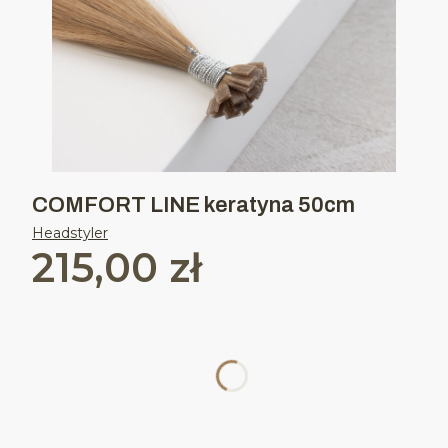
COMFORT LINE keratyna 50cm
Headstyler
215,00 zł
Cena
Wybierz wariant produktu:
Poszczególne warianty mogą różnić się ceną
*
WYBIERZ KOLOR
Wybierz