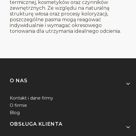
termicznej, kosmetyków oraz czynników
zewnętrznych. Ze względu na naturalną
strukturę włosa oraz procesy koloryzacji,
poszczególne pasma mogą reagować
indywidualnie i wymagać okresowego
tonowania dla utrzymania idealnego odcienia.
Linki w stopce
O NAS
Kontakt i dane firmy
O firmie
Blog
OBSŁUGA KLIENTA