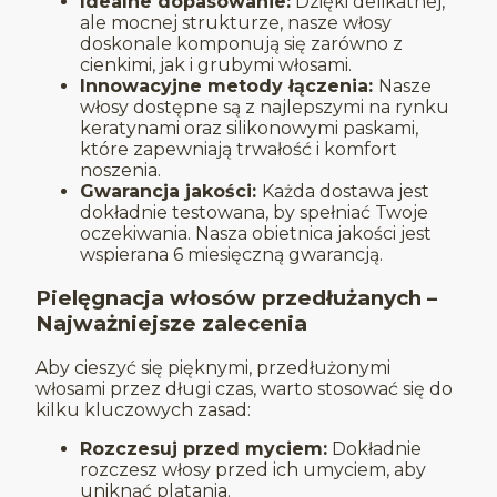
Idealne dopasowanie:
Dzięki delikatnej,
ale mocnej strukturze, nasze włosy
doskonale komponują się zarówno z
cienkimi, jak i grubymi włosami.
Innowacyjne metody łączenia:
Nasze
włosy dostępne są z najlepszymi na rynku
keratynami oraz silikonowymi paskami,
które zapewniają trwałość i komfort
noszenia.
Gwarancja jakości:
Każda dostawa jest
dokładnie testowana, by spełniać Twoje
oczekiwania. Nasza obietnica jakości jest
wspierana 6 miesięczną gwarancją.
Pielęgnacja włosów przedłużanych –
Najważniejsze zalecenia
Aby cieszyć się pięknymi, przedłużonymi
włosami przez długi czas, warto stosować się do
kilku kluczowych zasad:
Rozczesuj przed myciem:
Dokładnie
rozczesz włosy przed ich umyciem, aby
uniknąć plątania.