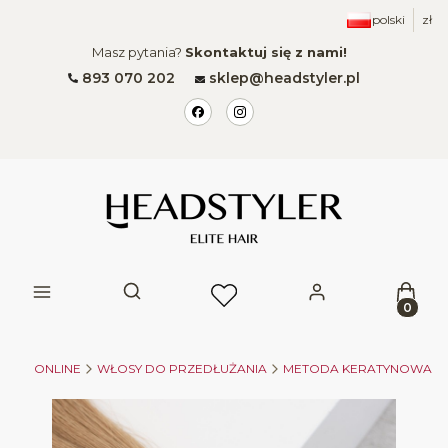
polski
zł
Masz pytania?
Skontaktuj się z nami!
893 070 202
sklep@headstyler.pl
Produk
Otwórz wyszukiwarkę
KLEP ONLINE
WŁOSY DO PRZEDŁUŻANIA
METODA KERATYNOWA