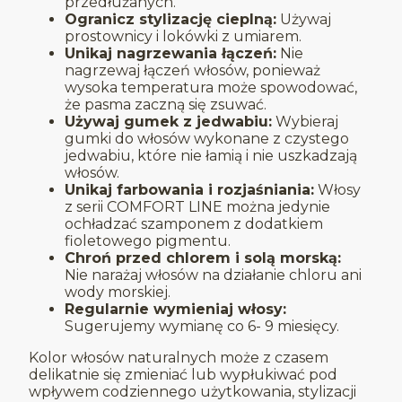
przedłużanych.
Ogranicz stylizację cieplną:
Używaj
prostownicy i lokówki z umiarem.
Unikaj nagrzewania łączeń:
Nie
nagrzewaj łączeń włosów, ponieważ
wysoka temperatura może spowodować,
że pasma zaczną się zsuwać.
Używaj gumek z jedwabiu:
Wybieraj
gumki do włosów wykonane z czystego
jedwabiu, które nie łamią i nie uszkadzają
włosów.
Unikaj farbowania i rozjaśniania:
Włosy
z serii COMFORT LINE można jedynie
ochładzać szamponem z dodatkiem
fioletowego pigmentu.
Chroń przed chlorem i solą morską:
Nie narażaj włosów na działanie chloru ani
wody morskiej.
Regularnie wymieniaj włosy:
Sugerujemy wymianę co 6- 9 miesięcy.
Kolor włosów naturalnych może z czasem
delikatnie się zmieniać lub wypłukiwać pod
wpływem codziennego użytkowania, stylizacji