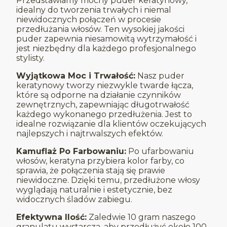
Przedstawiamy mocny puder keratynowy,
idealny do tworzenia trwałych i niemal
niewidocznych połączeń w procesie
przedłużania włosów. Ten wysokiej jakości
puder zapewnia niesamowitą wytrzymałość i
jest niezbędny dla każdego profesjonalnego
stylisty.
Wyjątkowa Moc i Trwałość:
Nasz puder
keratynowy tworzy niezwykle twarde łącza,
które są odporne na działanie czynników
zewnętrznych, zapewniając długotrwałość
każdego wykonanego przedłużenia. Jest to
idealne rozwiązanie dla klientów oczekujących
najlepszych i najtrwalszych efektów.
Kamuflaż Po Farbowaniu:
Po ufarbowaniu
włosów, keratyna przybiera kolor farby, co
sprawia, że połączenia stają się prawie
niewidoczne. Dzięki temu, przedłużone włosy
wyglądają naturalnie i estetycznie, bez
widocznych śladów zabiegu.
Efektywna Ilość:
Zaledwie 10 gram naszego
granulatu wystarcza, aby przedłużyć około 100