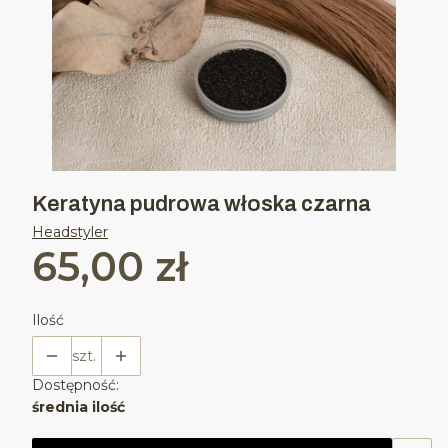
Keratyna pudrowa włoska czarna
Headstyler
65,00 zł
Cena
Ilość
szt.
Dostępność:
średnia ilość