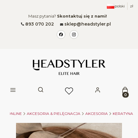
polski
zł
Masz pytania?
Skontaktuj się z nami!
893 070 202
sklep@headstyler.pl
Produk
Otwórz wyszukiwarkę
LEP ONLINE
AKCESORIA & PIELĘGNACJA
AKCESORIA
KERATYNA