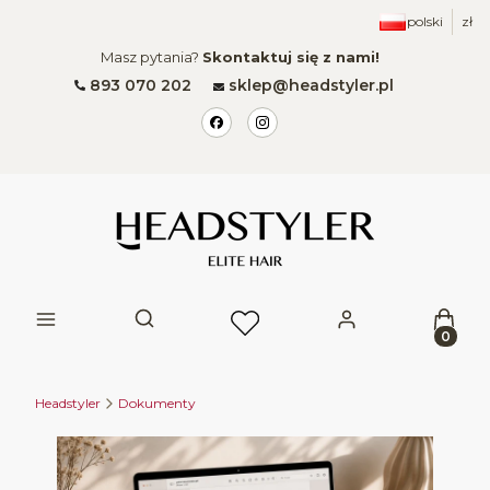
polski
zł
Masz pytania?
Skontaktuj się z nami!
893 070 202
sklep@headstyler.pl
Produk
Otwórz wyszukiwarkę
Headstyler
Dokumenty