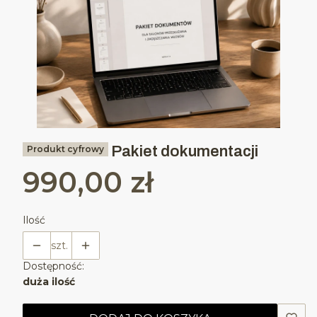
Pakiet dokumentacji
Produkt cyfrowy
990,00 zł
Cena
Ilość
szt.
Dostępność:
duża ilość