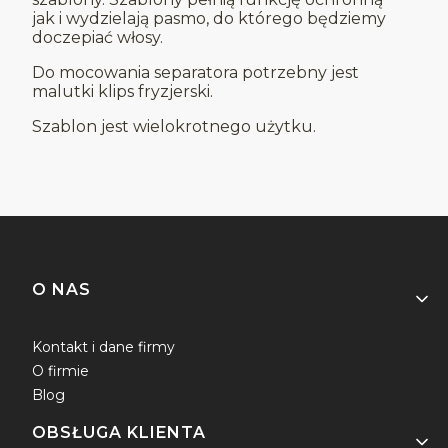
jak i wydzielają pasmo, do którego będziemy
doczepiać włosy.
Do mocowania separatora potrzebny jest
malutki klips fryzjerski.
Szablon jest wielokrotnego użytku.
Linki w stopce
O NAS
Kontakt i dane firmy
O firmie
Blog
OBSŁUGA KLIENTA