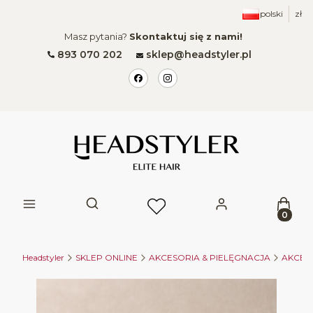
polski
zł
Masz pytania?
Skontaktuj się z nami!
893 070 202
sklep@headstyler.pl
Produk
Otwórz wyszukiwarkę
Headstyler
SKLEP ONLINE
AKCESORIA & PIELĘGNACJA
AKCES