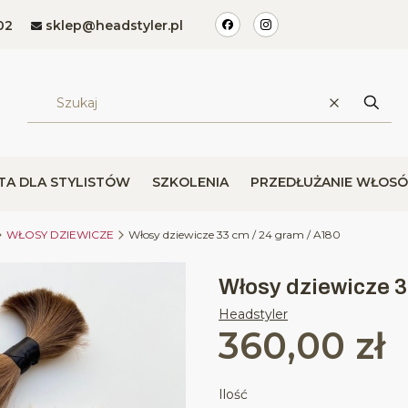
02
sklep@headstyler.pl
Wyczyść
Szuka
TA DLA STYLISTÓW
SZKOLENIA
PRZEDŁUŻANIE WŁOS
WŁOSY DZIEWICZE
Włosy dziewicze 33 cm / 24 gram / A180
Włosy dziewicze 3
Headstyler
360,00 zł
Cena
Ilość