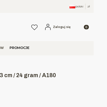
polski
zł
Produkty w kos
Zaloguj się
Ulubione
j
ÓW
PROMOCJE
3 cm / 24 gram / A180