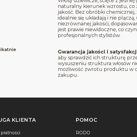
Włosy dziewicze, ścięte z jednej
naturalny kierunek wzrostu, co 
jakość. Bez obróbki chemicznej,
idealnie się układają i nie plączą, 
niezrównanej jakości, dopasowa
jest prawie niewidoczne, co cz
profesjonalnych stylistów.
likatnie
Gwarancja jakości i satysfakcj
aby sprawdzić ich strukturę prz
wysuszeniu struktura włosów nie 
możliwość zwrotu produktu w ci
zakupu.
UGA KLIENTA
POMOC
płatności
RODO