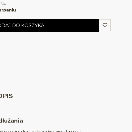
ść:
erpaniu
DAJ DO KOSZYKA
OPIS
dłużania