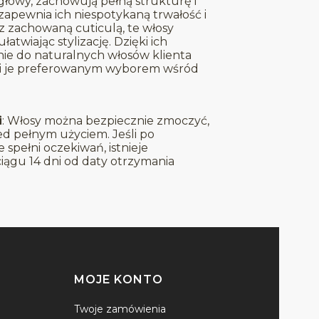
 głowy, zachowują pełną strukturę i
zapewnia ich niespotykaną trwałość i
 z zachowaną cuticulą, te włosy
ułatwiając stylizację. Dzięki ich
nie do naturalnych włosów klienta
yni je preferowanym wyborem wśród
i
: Włosy można bezpiecznie zmoczyć,
ed pełnym użyciem. Jeśli po
spełni oczekiwań, istnieje
ągu 14 dni od daty otrzymania
MOJE KONTO
Twoje zamówienia