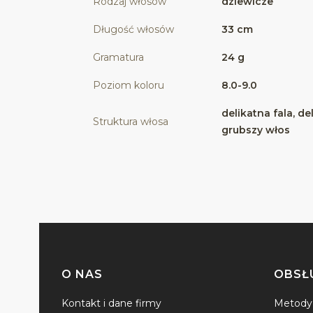
Rodzaj włosów
dziewicze
Długość włosów
33 cm
Gramatura
24 g
Poziom koloru
8.0-9.0
delikatna fala, de
Struktura włosa
grubszy włos
O NAS
OBSŁ
Linki w stopce
Kontakt i dane firmy
Metody 