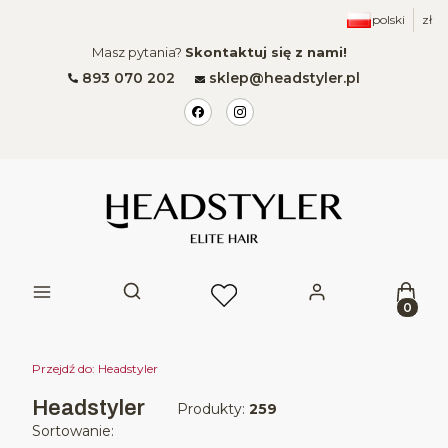
polski
zł
Masz pytania?
Skontaktuj się z nami!
893 070 202
sklep@headstyler.pl
Produk
Otwórz wyszukiwarkę
Przejdź do:
Headstyler
Headstyler
Produkty:
259
Lista produktów
Sortowanie: