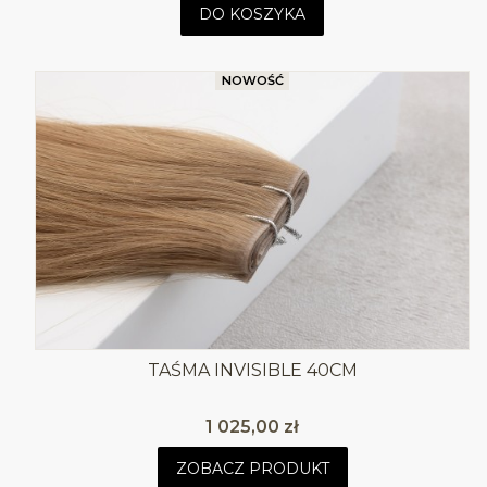
DO KOSZYKA
NOWOŚĆ
TAŚMA INVISIBLE 40CM
Cena
1 025,00 zł
ZOBACZ PRODUKT