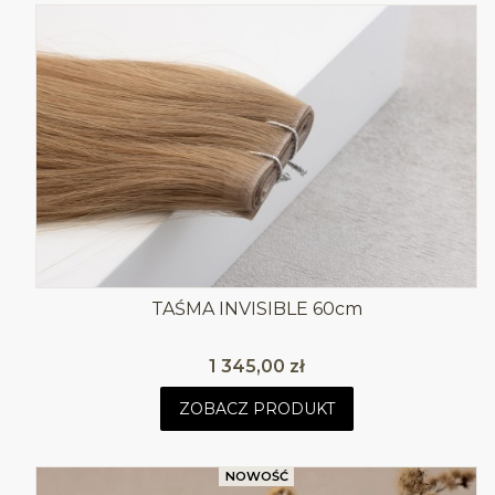
TAŚMA INVISIBLE 60cm
Cena
1 345,00 zł
ZOBACZ PRODUKT
NOWOŚĆ