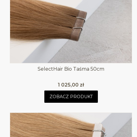
SelectHair Bio Taśma 50cm
Cena
1 025,00 zł
ZOBACZ PRODUKT