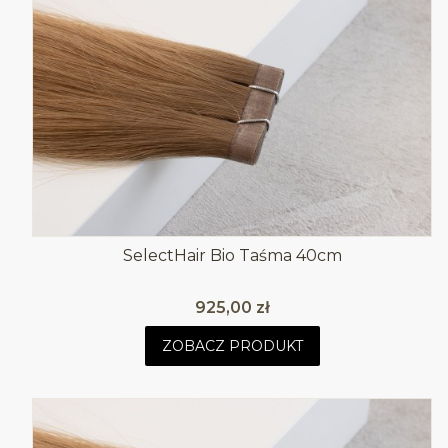
SelectHair Bio Taśma 40cm
Cena
925,00 zł
ZOBACZ PRODUKT