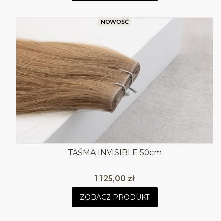
NOWOŚĆ
TAŚMA INVISIBLE 50cm
Cena
1 125,00 zł
ZOBACZ PRODUKT