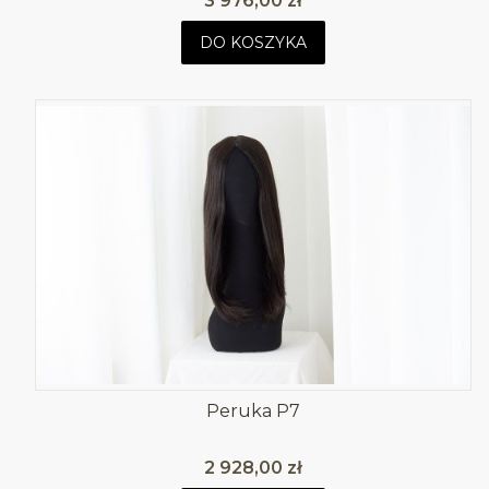
3 976,00 zł
DO KOSZYKA
Peruka P7
Cena
2 928,00 zł