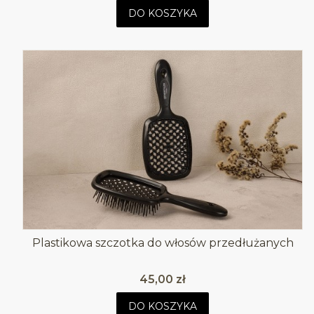
DO KOSZYKA
Plastikowa szczotka do włosów przedłużanych
Cena
45,00 zł
DO KOSZYKA