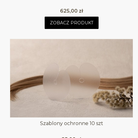
Cena
625,00 zł
ZOBACZ PRODUKT
Szablony ochronne 10 szt