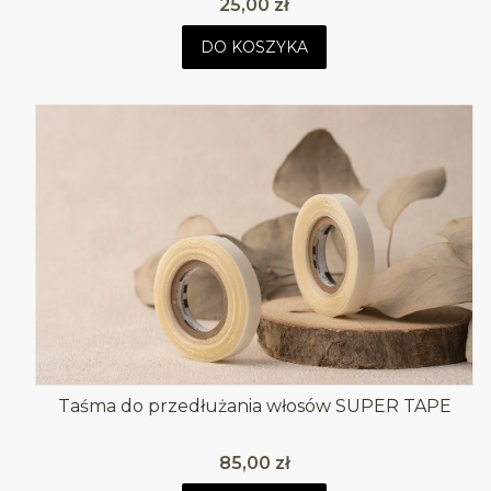
Cena
25,00 zł
DO KOSZYKA
Taśma do przedłużania włosów SUPER TAPE
Cena
85,00 zł